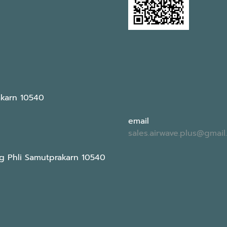
akarn 10540
email
sales.airwave.plus@gmai
g Phli Samutprakarn 10540